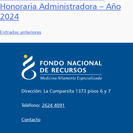
Honoraria Administradora – Año
2024
Navegación
Entradas anteriores
de
entradas
Dirección: La Cumparsita 1373 pisos 6 y 7
Teléfono:
2624 4091
Contacto