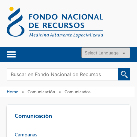
Skip
to
content
Powered by
Buscar:
Home
»
Comunicación
»
Comunicados
Comunicación
Campañas