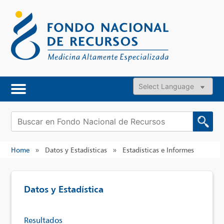
Skip
to
content
Powered by
Buscar:
Home
»
Datos y Estadísticas
»
Estadísticas e Informes
Datos y Estadística
Resultados