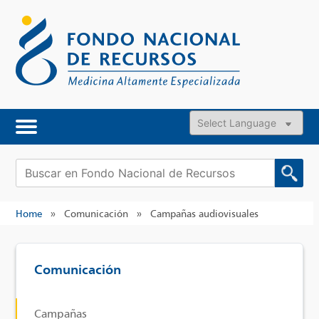
Skip
to
content
Powered by
Buscar:
Home
»
Comunicación
»
Campañas audiovisuales
Comunicación
Campañas