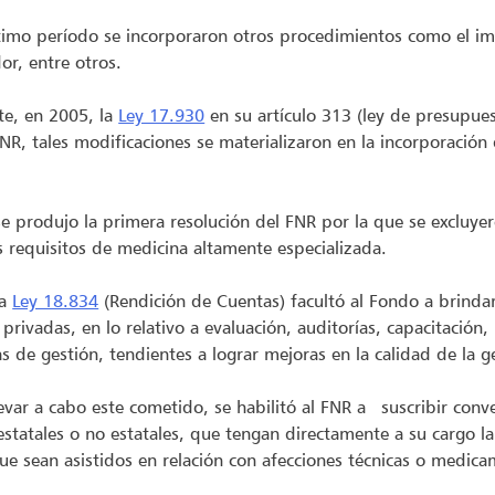
timo período se incorporaron otros procedimientos como el imp
dor, entre otros.
te, en 2005, la
Ley 17.930
en su artículo 313 (ley de presupue
FNR, tales modificaciones se materializaron en la incorporació
e produjo la primera resolución del FNR por la que se excluye
s requisitos de medicina altamente especializada.
la
Ley 18.834
(Rendición de Cuentas) facultó al Fondo a brindar s
 privadas, en lo relativo a evaluación, auditorías, capacitación
s de gestión, tendientes a lograr mejoras en la calidad de la ge
levar a cabo este cometido, se habilitó al FNR a suscribir conv
estatales o no estatales, que tengan directamente a su cargo la 
ue sean asistidos en relación con afecciones técnicas o medic