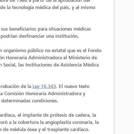
bre de 1980 a partir de la aprobación del
 de la tecnología médica del país, y al mismo
 sus beneficiarios para situaciones médicas
 podrían desfinanciar una institución.
un organismo público no estatal que es el Fondo
ión Honoraria Administradora el Ministerio de
 Social, las Instituciones de Asistencia Médica
probación de la
Ley 16.343
. El nuevo texto
 la Comisión Honoraria Administradora y
n determinadas condiciones.
cardíaca, el implante de prótesis de cadera, la
ró a la cobertura la angioplastia coronaria, la
te de médula ósea y el trasplante cardíaco.