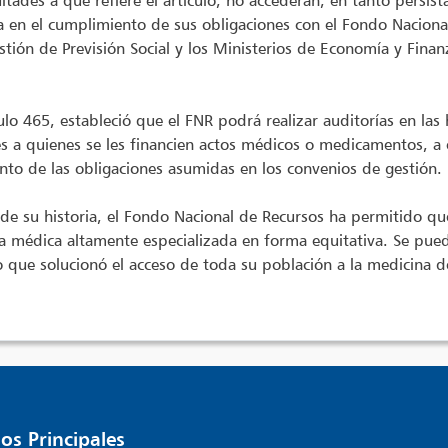
ultades a que refiere el artículo, no accederán, en tanto persist
ía en el cumplimiento de sus obligaciones con el Fondo Nacional 
stión de Previsión Social y los Ministerios de Economía y Finan
culo 465, estableció que el FNR podrá realizar auditorías en las h
s a quienes se les financien actos médicos o medicamentos, a 
to de las obligaciones asumidas en los convenios de gestión.
 de su historia, el Fondo Nacional de Recursos ha permitido q
ia médica altamente especializada en forma equitativa. Se pue
que solucionó el acceso de toda su población a la medicina de
os Principales