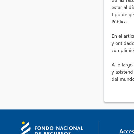
de las fac
estar al d
tipo de ge
Pública.
En el artí
y entidade
cumplimien
A lo largo
y asistenc
del mundo 
Acces