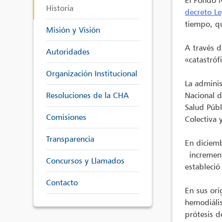
El Fondo N
Historia
decreto L
tiempo, qu
Misión y Visión
A través d
Autoridades
«catastróf
Organización Institucional
La adminis
Resoluciones de la CHA
Nacional d
Salud Públ
Comisiones
Colectiva 
Transparencia
En diciem
increment
Concursos y Llamados
estableció
Contacto
En sus orí
hemodiális
prótesis d