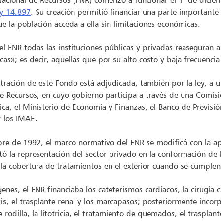
acional de Recursos (FNR) comenzó a funcionar el 1° de diciem
ey 14.897
. Su creación permitió financiar una parte importante
e la población acceda a ella sin limitaciones económicas.
el FNR todas las instituciones públicas y privadas reaseguran a
icas»; es decir, aquellas que por su alto costo y baja frecuencia
tración de este Fondo está adjudicada, también por la ley, a 
e Recursos, en cuyo gobierno participa a través de una Comis
ica, el Ministerio de Economía y Finanzas, el Banco de Previsión
y los IMAE.
bre de 1992, el marco normativo del FNR se modificó con la a
ó la representación del sector privado en la conformación de
 la cobertura de tratamientos en el exterior cuando se cumple
genes, el FNR financiaba los cateterismos cardíacos, la cirugía 
is, el trasplante renal y los marcapasos; posteriormente incorpo
e rodilla, la litotricia, el tratamiento de quemados, el trasplan