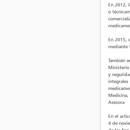
En 2012, 
o técnicam
comerciali
medicame
En 2015, d
mediante t
También 
Ministerio
y segurida
integrales
medicament
Medicina, 
Asesora
En el artí
4 de novi