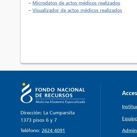
–
Microdatos de actos médicos realizados
–
Visualizador de actos médicos realizados
Acces
Institu
Dirección: La Cumparsita
Equipo
1373 pisos 6 y 7
Teléfono:
2624 4091
Admini