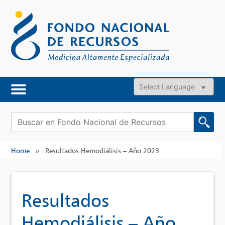
Skip
to
content
Powered by
Buscar:
Home
»
Resultados Hemodiálisis – Año 2023
Resultados
Hemodiálisis – Año