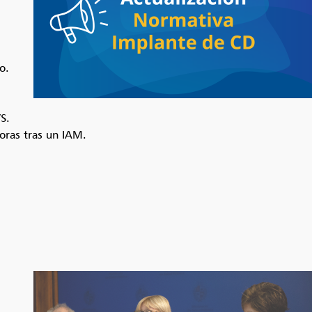
o.
S.
oras tras un IAM.