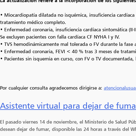
La actualización refiere a la incorporación de los siguiente
• Miocardiopatía dilatada no isquémica, insuficiencia cardíaca
tratamiento médico completo.
• Enfermedad coronaria, insuficiencia cardíaca sintomática (II
Se excluyen pacientes con falla cardíaca CF NYHA I y IV.
• TVS hemodinámicamente mal tolerada o FV durante la fase a
• Enfermedad coronaria, FEVI < 40 % tras 3 meses de tratami
• Pacientes sin isquemia en curso, con FV o TV documentada,
Por cualquier consulta agradecemos dirigirse a:
atencionalusu
Asistente virtual para dejar de fuma
El pasado viernes 14 de noviembre, el Ministerio de Salud Púb
desean dejar de fumar, disponible las 24 horas a través del