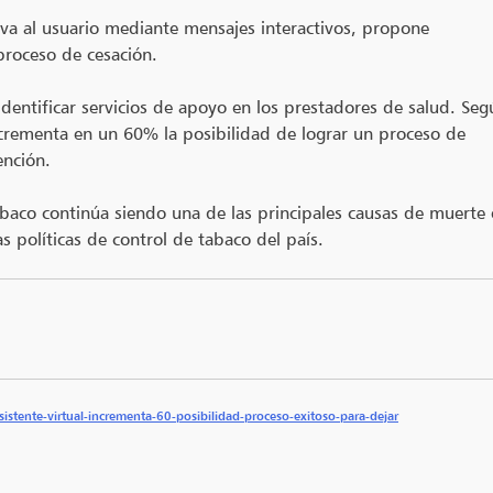
iva al usuario mediante mensajes interactivos, propone
proceso de cesación.
entificar servicios de apoyo en los prestadores de salud. Seg
incrementa en un 60% la posibilidad de lograr un proceso de
ención.
aco continúa siendo una de las principales causas de muerte ev
s políticas de control de tabaco del país.
istente-virtual-incrementa-60-posibilidad-proceso-exitoso-para-dejar