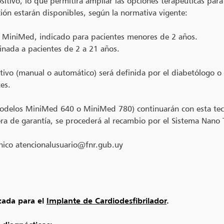
sitivo, lo que permitirá ampliar las opciones terapéuticas par
ión estarán disponibles, según la normativa vigente:
a MiniMed, indicado para pacientes menores de 2 años.
nada a pacientes de 2 a 21 años.
ivo (manual o automático) será definida por el diabetólogo o e
es.
modelos MiniMed 640 o MiniMed 780) continuarán con esta tecn
uera de garantía, se procederá al recambio por el Sistema Nano
ónico atencionalusuario@fnr.gub.uy
zada para el
Implante de Cardiodesfibrilador
.