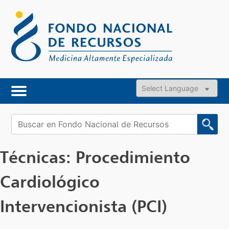
Skip
to
content
Powered by
Buscar:
Técnicas:
Procedimiento
Cardiológico
Intervencionista (PCI)