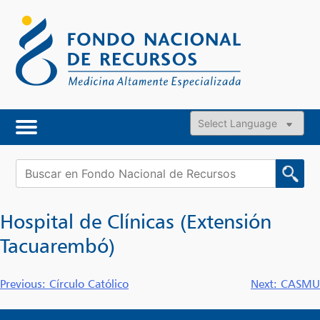
Skip
to
content
Powered by
Buscar:
Hospital de Clínicas (Extensión
Tacuarembó)
Navegación
Previous:
Círculo Católico
Next:
CASMU
de