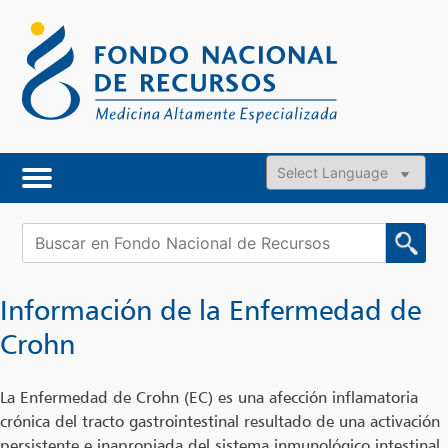
Skip
to
content
Powered by
Buscar:
Información de la Enfermedad de
Crohn
La Enfermedad de Crohn (EC) es una afección inflamatoria
crónica del tracto gastrointestinal resultado de una activación
persistente e inapropiada del sistema inmunológico intestinal,