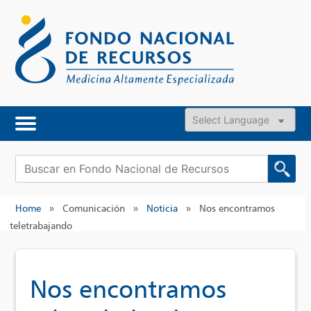
Skip
to
content
Powered by
Buscar:
Home
»
Comunicación
»
Noticia
»
Nos encontramos
teletrabajando
Nos encontramos