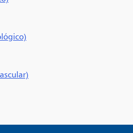
lógico)
ascular)