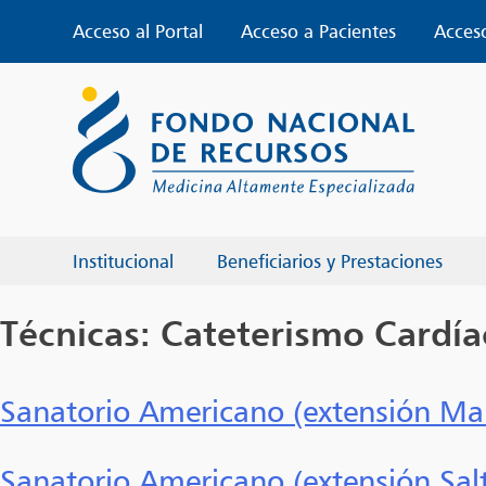
Skip
Acceso al Portal
Acceso a Pacientes
Acces
to
content
Institucional
Beneficiarios y Prestaciones
Técnicas:
Cateterismo Cardí
Sanatorio Americano (extensión M
Sanatorio Americano (extensión Sal