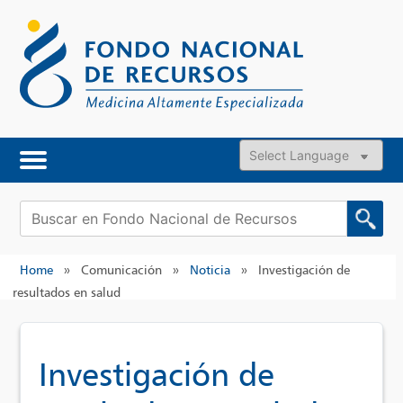
Skip
to
content
Powered by
Buscar:
Home
»
Comunicación
»
Noticia
»
Investigación de
resultados en salud
Investigación de