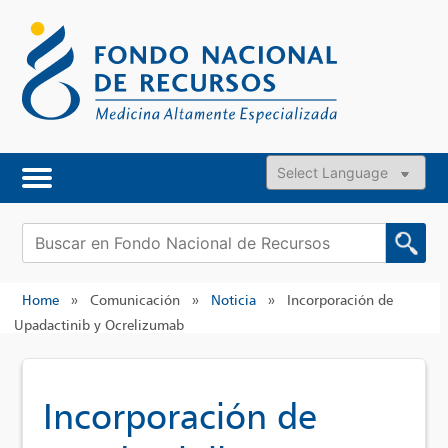
Skip
to
content
Powered by
Buscar:
Home
»
Comunicación
»
Noticia
»
Incorporación de
Upadactinib y Ocrelizumab
Incorporación de