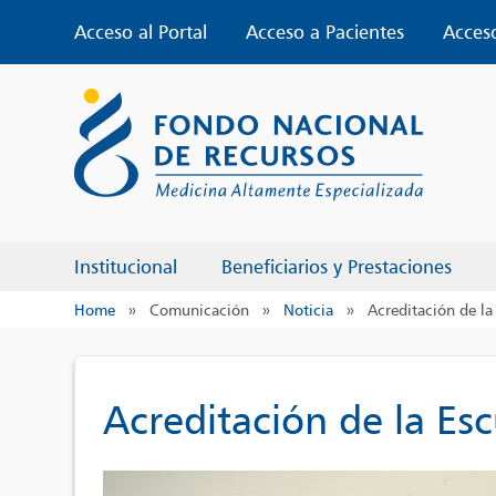
Skip
Acceso al Portal
Acceso a Pacientes
Acces
to
content
Institucional
Beneficiarios y Prestaciones
Home
»
Comunicación
»
Noticia
»
Acreditación de l
Acreditación de la Es