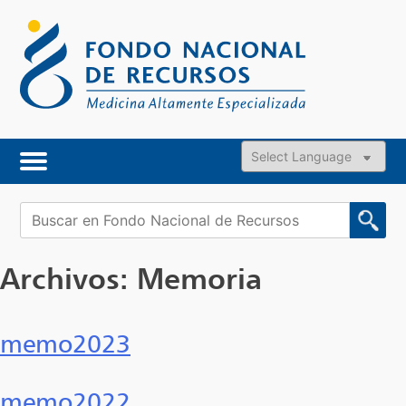
Skip
to
content
Powered by
Buscar:
Archivos:
Memoria
memo2023
memo2022