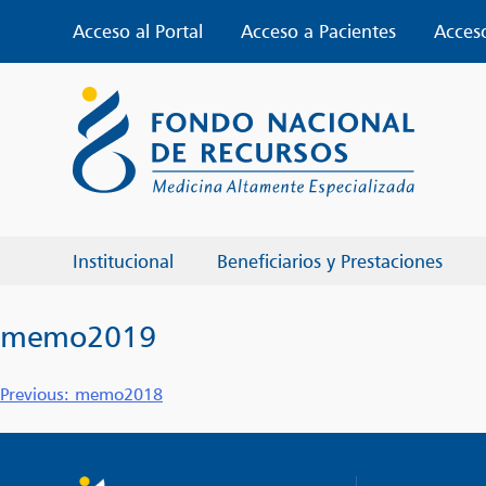
Skip
Acceso al Portal
Acceso a Pacientes
Acces
to
content
Institucional
Beneficiarios y Prestaciones
memo2019
Navegación
Previous:
memo2018
de
entradas