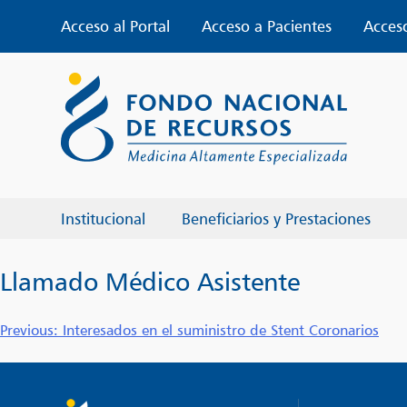
Skip
Acceso al Portal
Acceso a Pacientes
Acces
to
content
Institucional
Beneficiarios y Prestaciones
Llamado Médico Asistente
Navegación
Previous:
Interesados en el suministro de Stent Coronarios
de
entradas