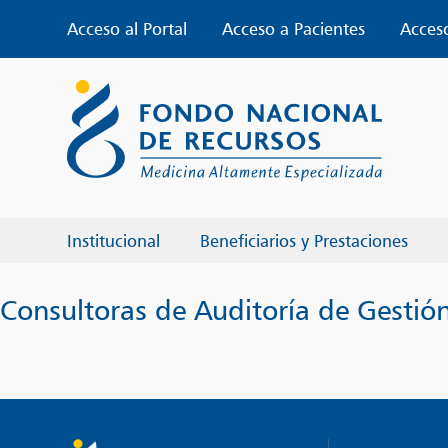
Skip
Acceso al Portal
Acceso a Pacientes
Acces
to
content
Institucional
Beneficiarios y Prestaciones
Consultoras de Auditoría de Gestió
Navegación
de
entradas