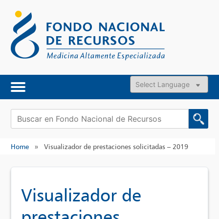
Skip
to
content
Powered by
Buscar:
Home
»
Visualizador de prestaciones solicitadas – 2019
Visualizador de
prestaciones