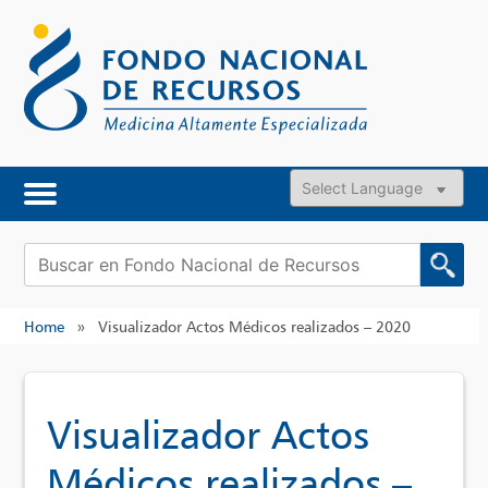
Skip
to
content
Powered by
Buscar:
Home
»
Visualizador Actos Médicos realizados – 2020
Visualizador Actos
Médicos realizados –