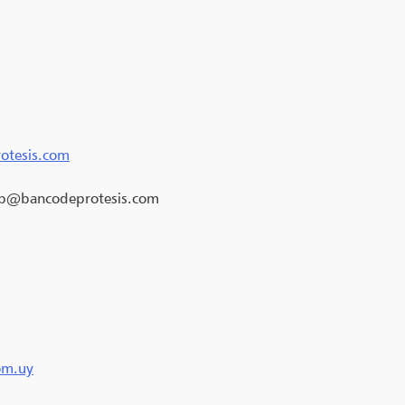
otesis.com
p@bancodeprotesis.com
om.uy