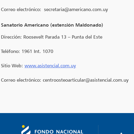
Correo electrónico:
secretaria@americano.com.uy
Sanatorio Americano (extensión Maldonado)
Dirección: Roosevelt Parada 13 – Punta del Este
Teléfono: 1961 Int. 1070
Sitio Web:
www.asistencial.com.uy
Correo electrónico:
centroosteoarticular@asistencial.com.uy
Navegación
de
entradas