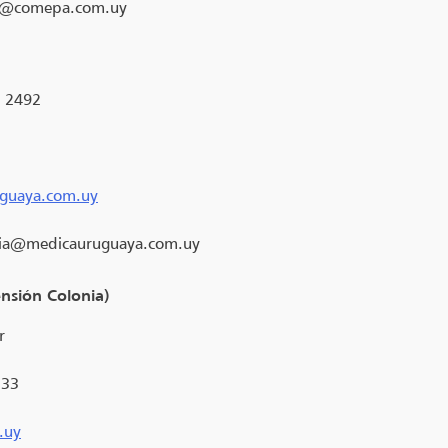
@comepa.com.uy
e 2492
guaya.com.uy
ria@medicauruguaya.com.uy
nsión Colonia)
r
333
.uy