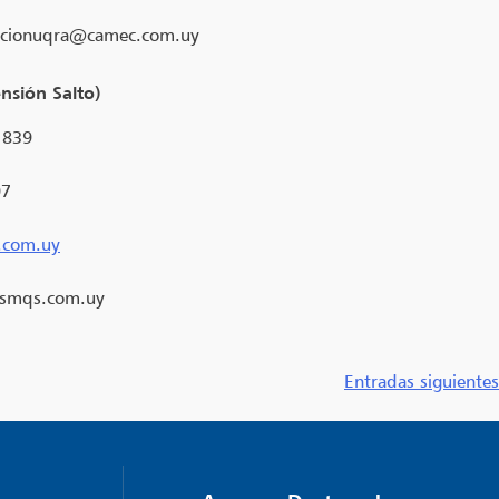
acionuqra@camec.com.uy
nsión Salto)
e 839
07
.com.uy
smqs.com.uy
Entradas siguientes