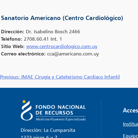
Sanatorio Americano (Centro Cardiológico)
Dirección:
Dr. Isabelino Bosch 2466
Teléfono:
2708.60.41 Int. 1
Sitio Web:
www.centrocardiologico.com.uy
Correo electrónico:
cca@americano.com.uy
Navegación
Previous:
IMAE Cirugía y Cateterismo Cardíaco Infantil
de
entradas
Acces
Institu
Dirección: La Cumparsita
Equipo
1373 pisos 6 y 7