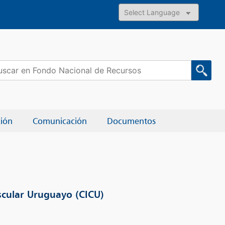
Powered by
car:
ción
Comunicación
Documentos
scular Uruguayo (CICU)