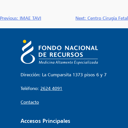
Navegación
Previous:
IMAE TAVI
Next:
Centro Cirugía Fetal
de
entradas
Dirección: La Cumparsita 1373 pisos 6 y 7
Teléfono:
2624 4091
Contacto
Accesos Principales