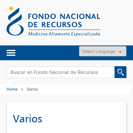
Skip
to
content
Powered by
Buscar:
Home
»
Varios
Varios