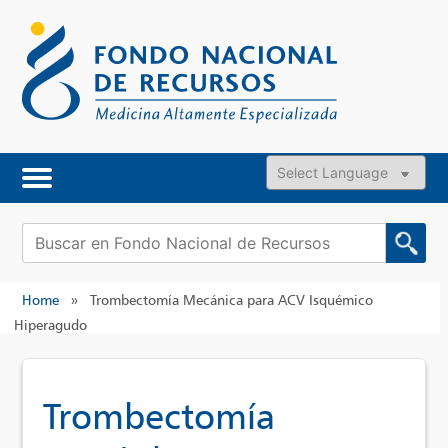
Skip
to
content
Powered by
Buscar:
Home
»
Trombectomía Mecánica para ACV Isquémico
Hiperagudo
Trombectomía