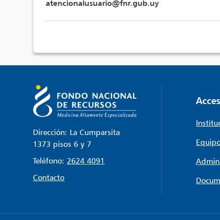
atencionalusuario@fnr.gub.uy
Acces
Institu
Dirección: La Cumparsita
Equipo
1373 pisos 6 y 7
Teléfono:
2624 4091
Admini
Contacto
Docum