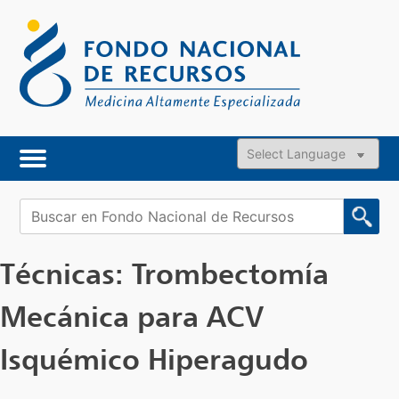
Skip
to
content
Powered by
Buscar:
Técnicas:
Trombectomía
Mecánica para ACV
Isquémico Hiperagudo