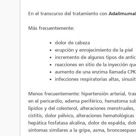
En el transcurso del tratamiento con
Adalimuma
Más frecuentemente:
dolor de cabeza
erupción y enrojecimiento de la piel
incremento de algunos tipos de anti
reacciones en sitio de la inyección q
aumento de una enzima llamada CPK
infecciones respiratorias altas, sinusit
Menos frecuentemente: hipertensión arterial, tras
en el pericardio, edema periférico, hematoma subdu
lípidos y del colesterol, alteraciones menstruales,
cistitis, dolor pélvico, alteraciones hematológic
hepática fosfatasa alcalina, dolor de espalda, dolo
síntomas similares a la gripe, asma, broncoespasm