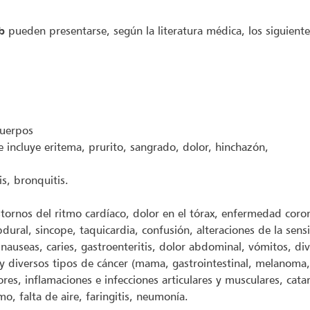
b
pueden presentarse, según la literatura médica, los siguient
cuerpos
ue incluye eritema, prurito, sangrado, dolor, hinchazón,
is, bronquitis.
tornos del ritmo cardíaco, dolor en el tórax, enfermedad corona
ral, sincope, taquicardia, confusión, alteraciones de la sensib
 nauseas, caries, gastroenteritis, dolor abdominal, vómitos, diver
as y diversos tipos de cáncer (mama, gastrointestinal, melanoma
res, inflamaciones e infecciones articulares y musculares, catara
o, falta de aire, faringitis, neumonía.