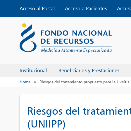
Skip
Acceso al Portal
Acceso a Pacientes
Acces
to
content
Institucional
Beneficiarios y Prestaciones
Home
»
Riesgos del tratamiento propuesto para la Uveítis 
Riesgos del tratamient
(UNIIPP)