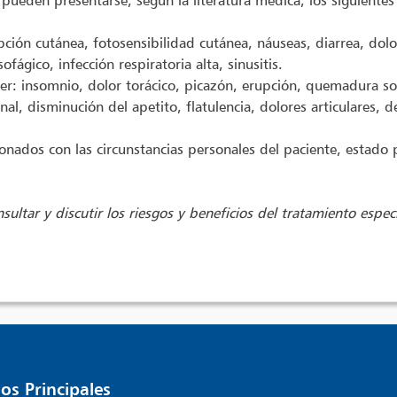
pueden presentarse, según la literatura médica, los siguientes
pción cutánea, fotosensibilidad cutánea, náuseas, diarrea, dol
fágico, infección respiratoria alta, sinusitis.
: insomnio, dolor torácico, picazón, erupción, quemadura so
l, disminución del apetito, flatulencia, dolores articulares, de
onados con las circunstancias personales del paciente, estado p
sultar y discutir los riesgos y beneficios del tratamiento espec
os Principales