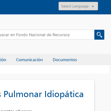
Powered by
car:
ción
Comunicación
Documentos
s Pulmonar Idiopática