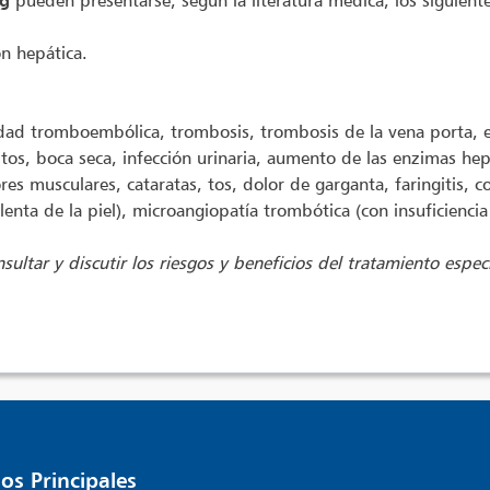
ag
pueden presentarse, según la literatura médica, los siguient
ón hepática.
 tromboembólica, trombosis, trombosis de la vena porta, eru
os, boca seca, infección urinaria, aumento de las enzimas hepá
es musculares, cataratas, tos, dolor de garganta, faringitis, co
lenta de la piel), microangiopatía trombótica (con insuficiencia
sultar y discutir los riesgos y beneficios del tratamiento espec
os Principales