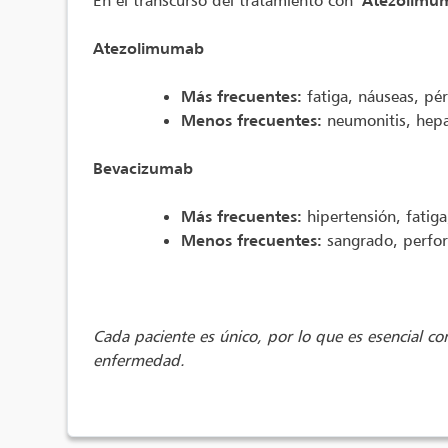
En el transcurso del tratamiento con
Atezolimu
Atezolimumab
Más frecuentes:
fatiga, náuseas, pér
Menos frecuentes:
neumonitis, hepati
Bevacizumab
Más frecuentes:
hipertensión, fatiga
Menos frecuentes:
sangrado, perfora
Cada paciente es único, por lo que es esencial con
enfermedad.