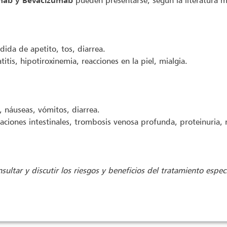
mab y Bevacizumab
pueden presentarse, según la literatura m
dida de apetito, tos, diarrea.
tis, hipotiroxinemia, reacciones en la piel, mialgia.
, náuseas, vómitos, diarrea.
ciones intestinales, trombosis venosa profunda, proteinuria, r
sultar y discutir los riesgos y beneficios del tratamiento espec