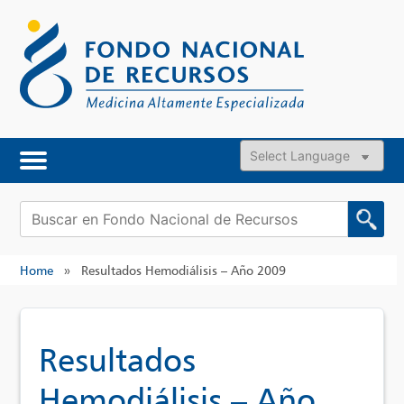
Skip
to
content
Powered by
Buscar:
Home
»
Resultados Hemodiálisis – Año 2009
Resultados
Hemodiálisis – Año