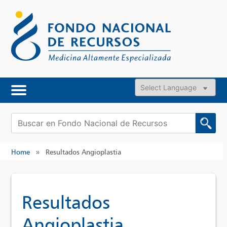
Skip
to
content
Powered by
Buscar:
Home
»
Resultados Angioplastia
Resultados
Angioplastia