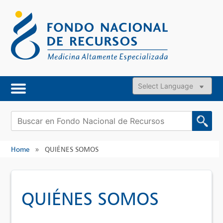
Skip
to
content
Powered by
Buscar:
Home
»
QUIÉNES SOMOS
QUIÉNES SOMOS