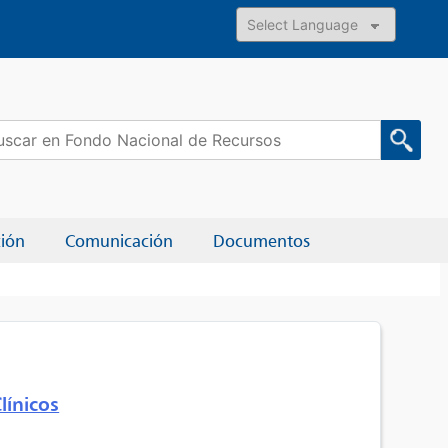
Powered by
car:
ción
Comunicación
Documentos
línicos