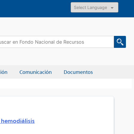
Powered by
car:
ción
Comunicación
Documentos
 hemodiálisis