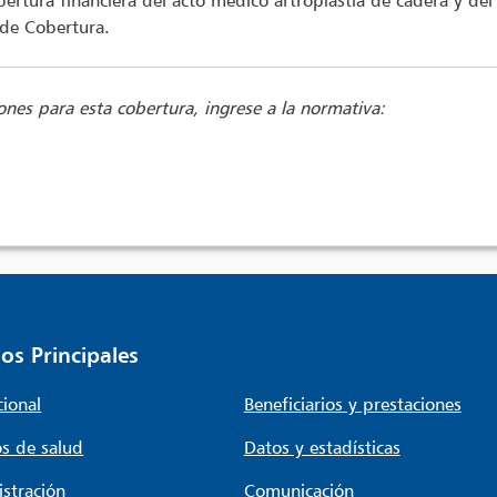
rtura financiera del acto médico artroplastia de cadera y del d
 de Cobertura.
ones para esta cobertura, ingrese a la normativa:
os Principales
cional
Beneficiarios y prestaciones
s de salud
Datos y estadísticas
stración
Comunicación