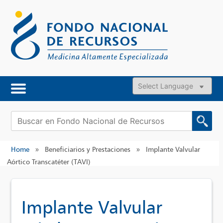
Skip
to
content
Powered by
Buscar:
Home
»
Beneficiarios y Prestaciones
»
Implante Valvular
Aórtico Transcatéter (TAVI)
Implante Valvular