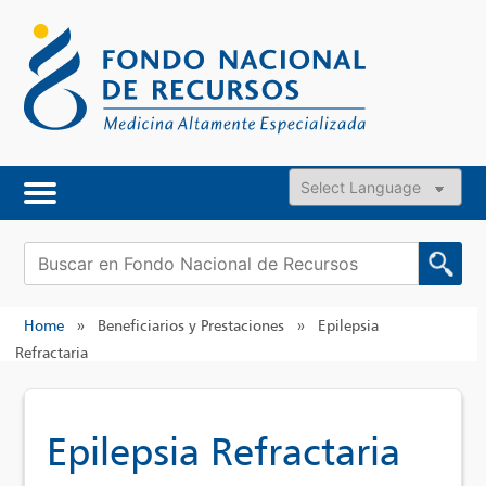
Skip
to
content
Powered by
Buscar:
Home
»
Beneficiarios y Prestaciones
»
Epilepsia
Refractaria
Epilepsia Refractaria