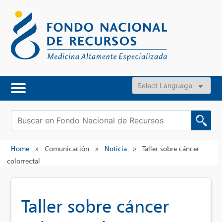
Skip
to
content
Powered by
Buscar:
Home
»
Comunicación
»
Noticia
»
Taller sobre cáncer
colorrectal
Taller sobre cáncer