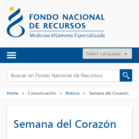
Skip
to
content
Powered by
Buscar:
Home
»
Comunicación
»
Noticia
»
Semana del Corazón
Semana del Corazón