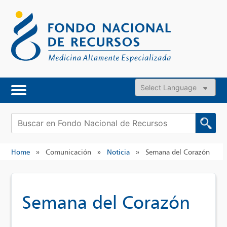
Skip
to
content
Powered by
Buscar:
Home
»
Comunicación
»
Noticia
»
Semana del Corazón
Semana del Corazón