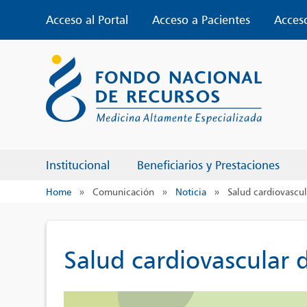
Skip
Acceso al Portal
Acceso a Pacientes
Acces
to
content
Institucional
Beneficiarios y Prestaciones
Home
»
Comunicación
»
Noticia
»
Salud cardiovascul
Salud cardiovascular 