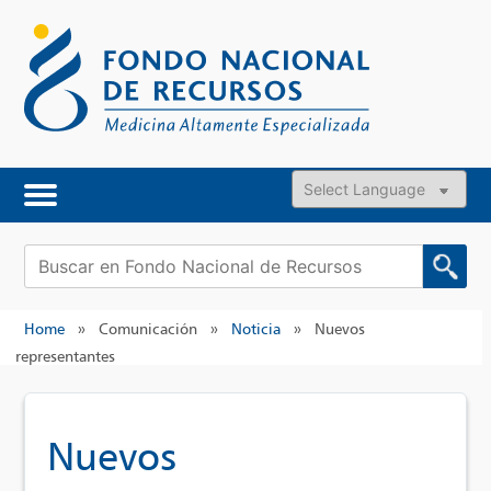
Skip
to
content
Powered by
Buscar:
Home
»
Comunicación
»
Noticia
»
Nuevos
representantes
Nuevos