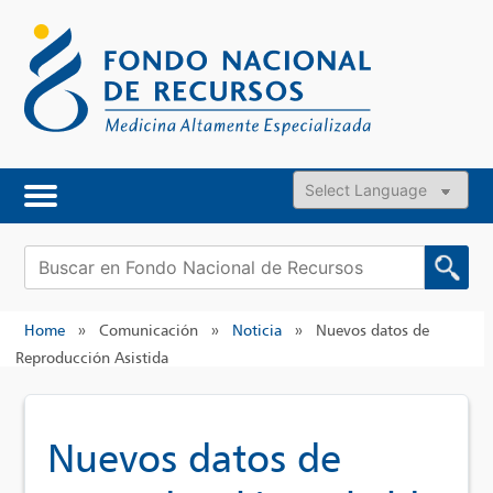
Skip
to
content
Powered by
Buscar:
Home
»
Comunicación
»
Noticia
»
Nuevos datos de
Reproducción Asistida
Nuevos datos de