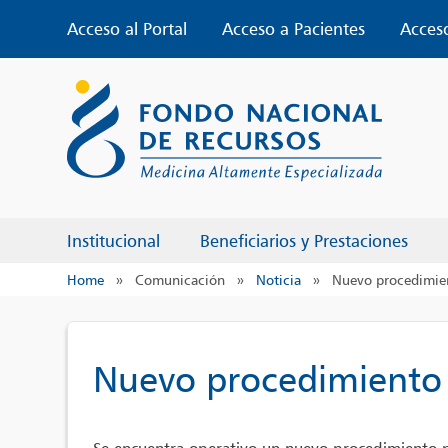
Skip
Acceso al Portal
Acceso a Pacientes
Acces
to
content
Institucional
Beneficiarios y Prestaciones
Home
»
Comunicación
»
Noticia
»
Nuevo procedimien
Nuevo procedimiento 