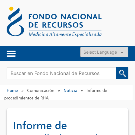
Skip
to
content
Powered by
Buscar:
Home
»
Comunicación
»
Noticia
»
Informe de
procedimientos de RHA
Informe de