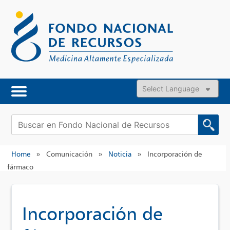
Skip
to
content
Powered by
Buscar:
Home
»
Comunicación
»
Noticia
»
Incorporación de
fármaco
Incorporación de